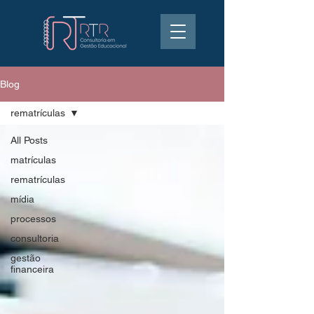
Blog
rematrículas
All Posts
matrículas
rematrículas
mídia
processos
consultoria
gestão
financeira