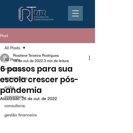
Post
All Posts
Rosilene Teixeira Rodrigues
All Posts
18 de out. de 2022
3 min de leitura
6 passos para sua
matrículas
escola crescer pós-
rematrículas
pandemia
mídia
processos
Atualizado:
26 de out. de 2022
consultoria
gestão financeira